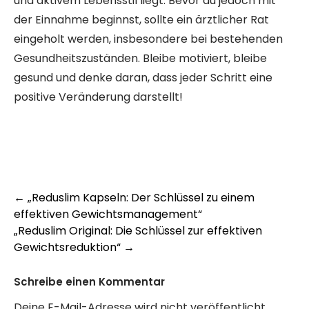
und aktivem Lebensstil liegt. Bevor du jedoch mit
der Einnahme beginnst, sollte ein ärztlicher Rat
eingeholt werden, insbesondere bei bestehenden
Gesundheitszuständen. Bleibe motiviert, bleibe
gesund und denke daran, dass jeder Schritt eine
positive Veränderung darstellt!
Post
←
„Reduslim Kapseln: Der Schlüssel zu einem
effektiven Gewichtsmanagement“
navigation
„Reduslim Original: Die Schlüssel zur effektiven
Gewichtsreduktion“
→
Schreibe einen Kommentar
Deine E-Mail-Adresse wird nicht veröffentlicht.