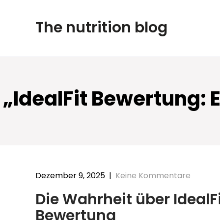
Skip
to
The nutrition blog
content
„IdealFit Bewertung: 
Dezember 9, 2025
|
Keine Kommentare
Die Wahrheit über IdealF
Bewertung