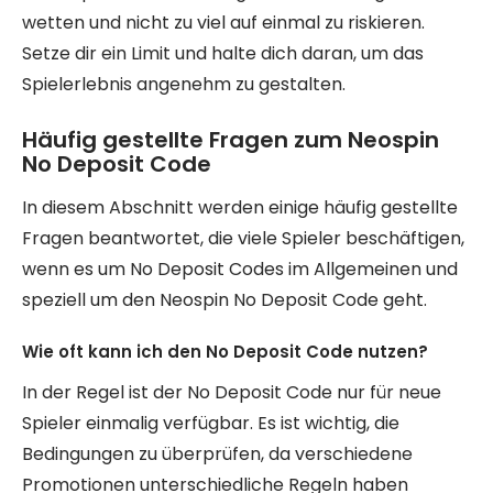
wetten und nicht zu viel auf einmal zu riskieren.
Setze dir ein Limit und halte dich daran, um das
Spielerlebnis angenehm zu gestalten.
Häufig gestellte Fragen zum Neospin
No Deposit Code
In diesem Abschnitt werden einige häufig gestellte
Fragen beantwortet, die viele Spieler beschäftigen,
wenn es um No Deposit Codes im Allgemeinen und
speziell um den Neospin No Deposit Code geht.
Wie oft kann ich den No Deposit Code nutzen?
In der Regel ist der No Deposit Code nur für neue
Spieler einmalig verfügbar. Es ist wichtig, die
Bedingungen zu überprüfen, da verschiedene
Promotionen unterschiedliche Regeln haben