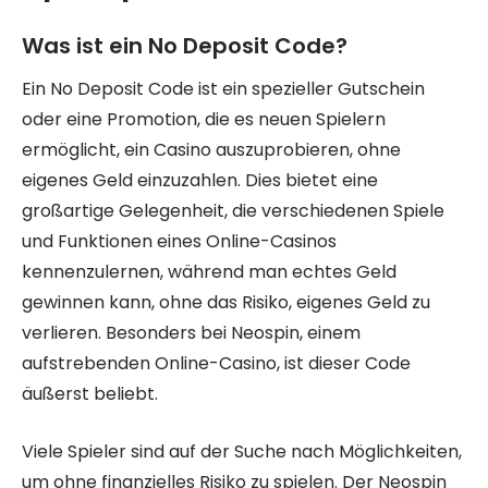
Was ist ein No Deposit Code?
Ein No Deposit Code ist ein spezieller Gutschein
oder eine Promotion, die es neuen Spielern
ermöglicht, ein Casino auszuprobieren, ohne
eigenes Geld einzuzahlen. Dies bietet eine
großartige Gelegenheit, die verschiedenen Spiele
und Funktionen eines Online-Casinos
kennenzulernen, während man echtes Geld
gewinnen kann, ohne das Risiko, eigenes Geld zu
verlieren. Besonders bei Neospin, einem
aufstrebenden Online-Casino, ist dieser Code
äußerst beliebt.
Viele Spieler sind auf der Suche nach Möglichkeiten,
um ohne finanzielles Risiko zu spielen. Der Neospin