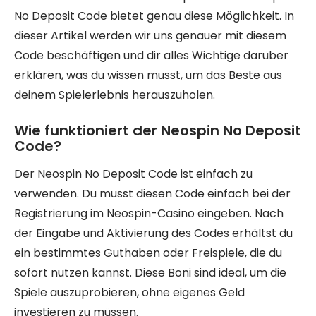
No Deposit Code bietet genau diese Möglichkeit. In
dieser Artikel werden wir uns genauer mit diesem
Code beschäftigen und dir alles Wichtige darüber
erklären, was du wissen musst, um das Beste aus
deinem Spielerlebnis herauszuholen.
Wie funktioniert der Neospin No Deposit
Code?
Der Neospin No Deposit Code ist einfach zu
verwenden. Du musst diesen Code einfach bei der
Registrierung im Neospin-Casino eingeben. Nach
der Eingabe und Aktivierung des Codes erhältst du
ein bestimmtes Guthaben oder Freispiele, die du
sofort nutzen kannst. Diese Boni sind ideal, um die
Spiele auszuprobieren, ohne eigenes Geld
investieren zu müssen.