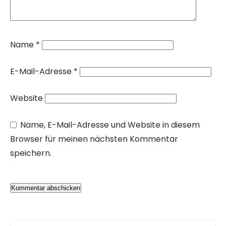
Name
*
E-Mail-Adresse
*
Website
Name, E-Mail-Adresse und Website in diesem
Browser für meinen nächsten Kommentar
speichern.