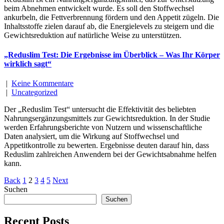
beim Abnehmen entwickelt wurde. Es soll den Stoffwechsel
ankurbeln, die Fettverbrennung fördern und den Appetit zügeln. Die
Inhaltsstoffe zielen darauf ab, die Energielevels zu steigern und die
Gewichtsreduktion auf natürliche Weise zu unterstützen.
„Reduslim Test: Die Ergebnisse im Überblick – Was Ihr Körper
wirklich sagt“
|
Keine Kommentare
|
Uncategorized
Der „Reduslim Test“ untersucht die Effektivität des beliebten
Nahrungsergänzungsmittels zur Gewichtsreduktion. In der Studie
werden Erfahrungsberichte von Nutzern und wissenschaftliche
Daten analysiert, um die Wirkung auf Stoffwechsel und
Appetitkontrolle zu bewerten. Ergebnisse deuten darauf hin, dass
Reduslim zahlreichen Anwendern bei der Gewichtsabnahme helfen
kann.
Seitennummerierung
Back
1
2
3
4
5
Next
Suchen
der
Suchen
Beiträge
Recent Posts